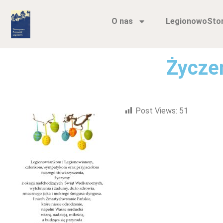
O nas
LegionowoSto
Życze
Post Views:
51