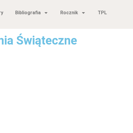
ry
Bibliografia
Rocznik
TPL
nia Świąteczne