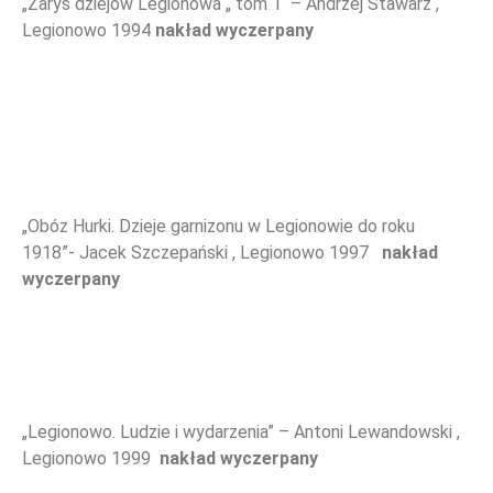
„Zarys dziejów Legionowa „ tom 1 – Andrzej Stawarz ,
Legionowo 1994
nakład wyczerpany
WYDARZENIA
„Obóz Hurki. Dzieje garnizonu w Legionowie do roku
1918”- Jacek Szczepański , Legionowo 1997
nakład
wyczerpany
NOWOŚCI
„Legionowo. Ludzie i wydarzenia” – Antoni Lewandowski ,
Legionowo 1999
nakład wyczerpany