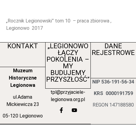
„Rocznik Legionowski” tom 10 – praca zbiorowa ,
Legionowo 2017
KONTAKT
„LEGIONOWO
DANE
ŁĄCZY
REJESTROWE
POKOLENIA –
MY
Muzeum
BUDUJEMY
Historyczne
PRZYSZŁOŚĆ”
NIP 536-191-56-34
Legionowa
tpl@przyjaciele-
KRS 0000191759
ul.Adama
legionowa.org.pl
Mickiewicza 23
REGON 147188580
05-120 Legionowo