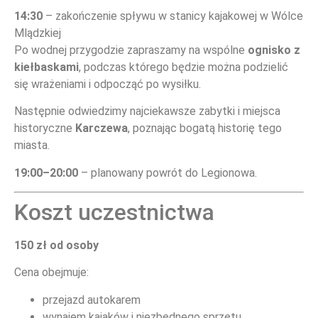
14:30
– zakończenie spływu w stanicy kajakowej w Wólce
Mlądzkiej
Po wodnej przygodzie zapraszamy na wspólne
ognisko z
WYDARZENIA
kiełbaskami
, podczas którego będzie można podzielić
się wrażeniami i odpocząć po wysiłku.
Następnie odwiedzimy najciekawsze zabytki i miejsca
historyczne
Karczewa
, poznając bogatą historię tego
miasta.
19:00–20:00
– planowany powrót do Legionowa.
Koszt uczestnictwa
150 zł od osoby
ZAPROSZENIA
Cena obejmuje:
przejazd autokarem
wynajem kajaków i niezbędnego sprzętu