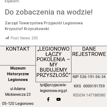
kajakiem.
Do zobaczenia na wodzie!
Zarząd Towarzystwa Przyjaciół Legionowa
Krzysztof Krzyczkowski
Post Views:
293
KONTAKT
„LEGIONOWO
DANE
ŁĄCZY
REJESTROWE
POKOLENIA –
MY
Muzeum
BUDUJEMY
Historyczne
PRZYSZŁOŚĆ”
NIP 536-191-56-34
Legionowa
tpl@przyjaciele-
KRS 0000191759
ul.Adama
legionowa.org.pl
Mickiewicza 23
REGON 147188580
05-120 Legionowo