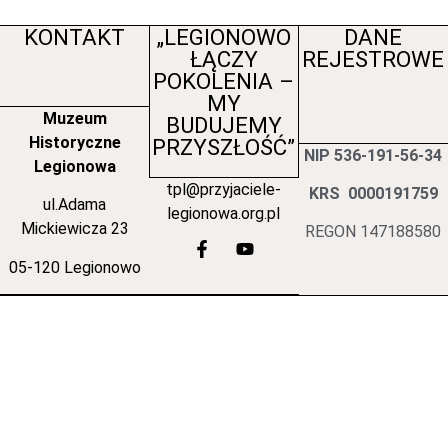
KONTAKT
„LEGIONOWO
DANE
ŁĄCZY
REJESTROWE
POKOLENIA –
MY
Muzeum
BUDUJEMY
Historyczne
PRZYSZŁOŚĆ”
NIP 536-191-56-34
Legionowa
tpl@przyjaciele-
KRS 0000191759
ul.Adama
legionowa.org.pl
Mickiewicza 23
REGON 147188580
05-120 Legionowo