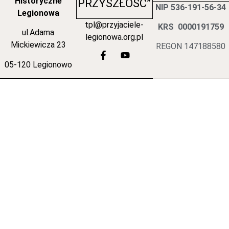
Historyczne
PRZYSZŁOŚĆ”
NIP 536-191-56-34
Legionowa
tpl@przyjaciele-
KRS 0000191759
ul.Adama
legionowa.org.pl
Mickiewicza 23
REGON 147188580
05-120 Legionowo