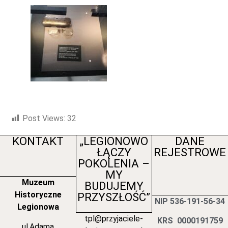
Post Views:
32
KONTAKT
„LEGIONOWO
DANE
ŁĄCZY
REJESTROWE
POKOLENIA –
MY
Muzeum
BUDUJEMY
Historyczne
PRZYSZŁOŚĆ”
NIP 536-191-56-34
Legionowa
tpl@przyjaciele-
KRS 0000191759
ul.Adama