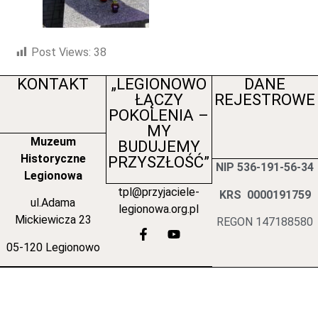
Post Views:
38
KONTAKT
„LEGIONOWO
DANE
ŁĄCZY
REJESTROWE
POKOLENIA –
MY
Muzeum
BUDUJEMY
Historyczne
PRZYSZŁOŚĆ”
NIP 536-191-56-34
Legionowa
tpl@przyjaciele-
KRS 0000191759
ul.Adama
legionowa.org.pl
Mickiewicza 23
REGON 147188580
05-120 Legionowo