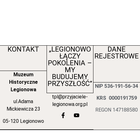
KONTAKT
„LEGIONOWO
DANE
ŁĄCZY
REJESTROWE
POKOLENIA –
MY
Muzeum
BUDUJEMY
Historyczne
PRZYSZŁOŚĆ”
NIP 536-191-56-34
Legionowa
tpl@przyjaciele-
KRS 0000191759
ul.Adama
legionowa.org.pl
Mickiewicza 23
REGON 147188580
05-120 Legionowo