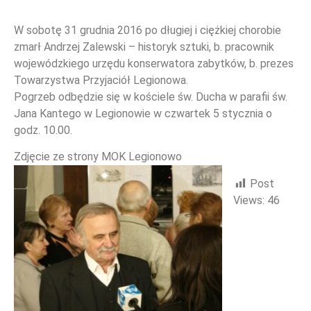
W sobotę 31 grudnia 2016 po długiej i ciężkiej chorobie
zmarł Andrzej Zalewski – historyk sztuki, b. pracownik
WYDARZENIA
wojewódzkiego urzędu konserwatora zabytków, b. prezes
Towarzystwa Przyjaciół Legionowa.
Pogrzeb odbędzie się w kościele św. Ducha w parafii św.
Jana Kantego w Legionowie w czwartek 5 stycznia o
godz. 10.00.
Zdjęcie ze strony MOK Legionowo
Post
Views:
46
NOWOŚCI