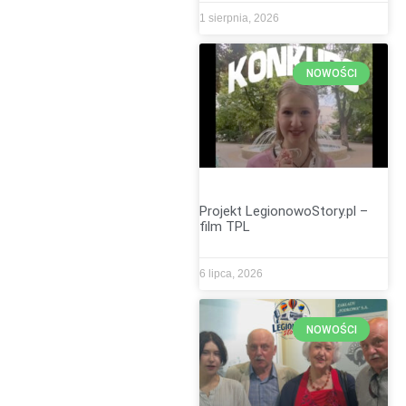
1 sierpnia, 2026
NOWOŚCI
Projekt LegionowoStory.pl –
film TPL
6 lipca, 2026
NOWOŚCI