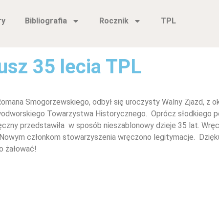
ry
Bibliografia
Rocznik
TPL
usz 35 lecia TPL
ana Smogorzewskiego, odbył się uroczysty Walny Zjazd, z okaz
Nowodworskiego Towarzystwa Historycznego. Oprócz słodkiego p
ałęczny przedstawiła w sposób nieszablonowy dzieje 35 lat. W
. Nowym członkom stowarzyszenia wręczono legitymacje. Dzięk
ko żałować!