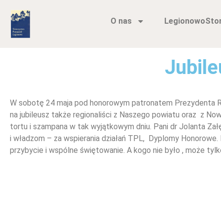
O nas
LegionowoSto
Jubile
W sobotę 24 maja pod honorowym patronatem Prezydenta Rom
na jubileusz także regionaliści z Naszego powiatu oraz z 
tortu i szampana w tak wyjątkowym dniu. Pani dr Jolanta Z
i władzom – za wspierania działań TPL, Dyplomy Honorowe
przybycie i wspólne świętowanie. A kogo nie było , może tyl