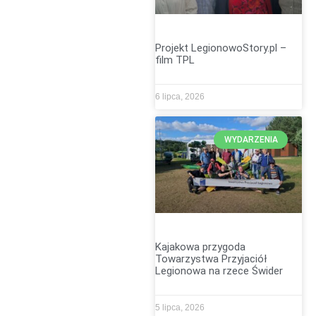
Projekt LegionowoStory.pl –
film TPL
6 lipca, 2026
WYDARZENIA
Kajakowa przygoda
Towarzystwa Przyjaciół
Legionowa na rzece Świder
5 lipca, 2026