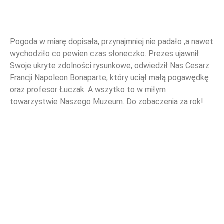
Pogoda w miarę dopisała, przynajmniej nie padało ,a nawet
wychodziło co pewien czas słoneczko. Prezes ujawnił
WYDARZENIA
Swoje ukryte zdolności rysunkowe, odwiedził Nas Cesarz
Francji Napoleon Bonaparte, który uciął małą pogawędkę
oraz profesor Łuczak. A wszytko to w miłym
towarzystwie Naszego Muzeum. Do zobaczenia za rok!
NOWOŚCI