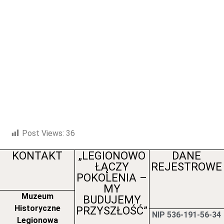
Post Views:
36
KONTAKT
„LEGIONOWO
DANE
ŁĄCZY
REJESTROWE
POKOLENIA –
MY
Muzeum
BUDUJEMY
Historyczne
PRZYSZŁOŚĆ”
NIP 536-191-56-34
Legionowa