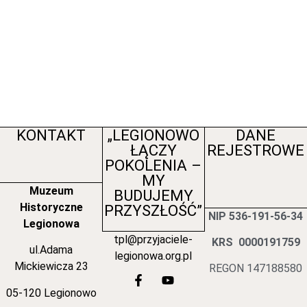
KONTAKT
„LEGIONOWO
DANE
ŁĄCZY
REJESTROWE
POKOLENIA –
MY
Muzeum
BUDUJEMY
Historyczne
PRZYSZŁOŚĆ”
NIP 536-191-56-34
Legionowa
tpl@przyjaciele-
KRS 0000191759
ul.Adama
legionowa.org.pl
Mickiewicza 23
REGON 147188580
05-120 Legionowo